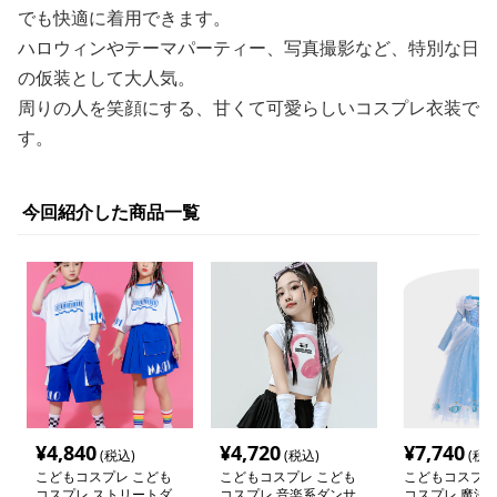
でも快適に着用できます。
ハロウィンやテーマパーティー、写真撮影など、特別な日
の仮装として大人気。
周りの人を笑顔にする、甘くて可愛らしいコスプレ衣装で
す。
今回紹介した商品一覧
¥
4,840
¥
4,720
¥
7,740
(税込)
(税込)
(税込
こどもコスプレ こども
こどもコスプレ こども
こどもコスプレ
コスプレ ストリートダ
コスプレ 音楽系ダンサ
コスプレ 魔法