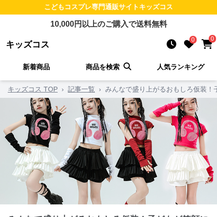
こどもコスプレ
専門通販サイト
キッズコス
10,000
円以上のご購入で送料無料
0
0
キッズコス
新着商品
商品を検索
人気ランキング
キッズコス TOP
›
記事一覧
›
みんなで盛り上がるおもしろ仮装！