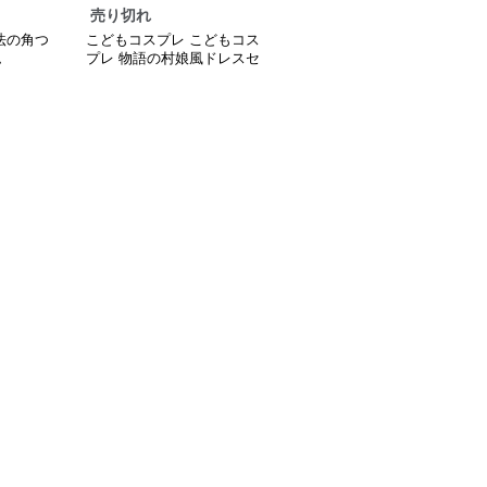
売り切れ
法の角つ
こどもコスプレ こどもコス
ム
プレ 物語の村娘風ドレスセ
ット