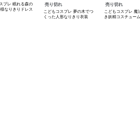
スプレ 眠れる森の
売り切れ
売り切れ
女様なりきりドレス
こどもコスプレ 夢の木でつ
こどもコスプレ 魔
くった人形なりきり衣装
き妖精コスチュー