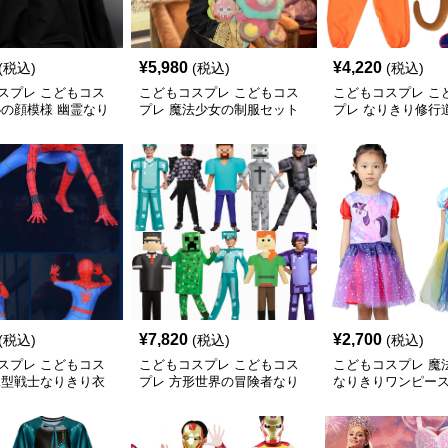
¥
5,980
¥
4,220
(税込)
(税込)
(税込)
スプレ こどもコス
こどもコスプレ こどもコス
こどもコスプレ こ
秘の顔模様 幽霊なり
プレ 魔法少女の制服セット
プレ なりきり修行
ト
ト
¥
7,820
¥
2,700
(税込)
(税込)
(税込)
スプレ こどもコス
こどもコスプレ こどもコス
こどもコスプレ 魔
蛛型戦士なりきり衣
プレ 方形世界の冒険者なり
なりきりワンピー
きり衣装