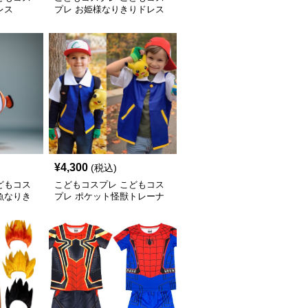
レス
プレ お姫様なりきりドレス
セット
¥
4,300
(税込)
どもコス
こどもコスプレ こどもコス
魚なりき
プレ ポケット怪獣トレーナ
ー変身セット