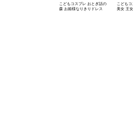
こどもコスプレ おとぎ話の
こどもコ
森 お姫様なりきりドレス
美女 王