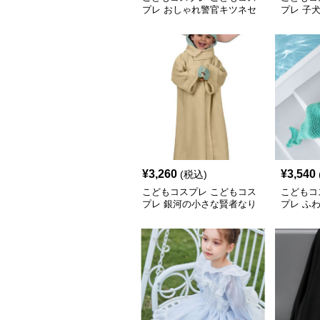
プレ おしゃれ警官キツネセ
プレ 子
ット
きりセッ
¥
3,260
¥
3,540
(税込)
こどもコスプレ こどもコス
こどもコ
プレ 銀河の小さな賢者なり
プレ ふ
きり衣装
ューム