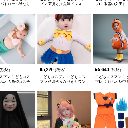
犬パトロール隊なり
プレ 夢見る人魚姫ドレス
プレ 氷雪の女王ド
ト
¥
5,220
¥
5,640
(税込)
(税込)
(税込)
スプレ こどもコス
こどもコスプレ こどもコス
こどもコスプレ こ
わふわ人魚姫コスチ
プレ 牧場少女なりきりワン
プレ ふわふわ熱帯
ピース
り着ぐるみ