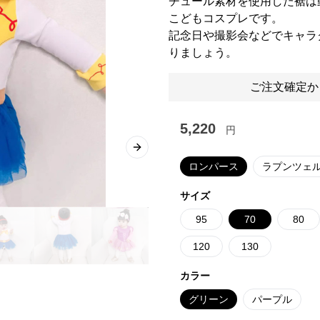
チュール素材を使用した裾は
こどもコスプレです。
記念日や撮影会などでキャラ
りましょう。
ご注文確定か
5,220
円
Next slide
ロンパース
ラプンツェル
サイズ
95
70
80
120
130
カラー
グリーン
パープル