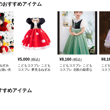
のおすすめアイテム
¥
5,000
¥
8,160
¥
8,1
(税込)
(税込)
ねずみ
こどもコスプレ こども
こどもコスプレ こども
こど
お揃い衣
コスプレ 夢見るねずみ
コスプレ 北欧の姫君な
コス
の姫様ドレス
りきりドレス
ふん
すすめアイテム