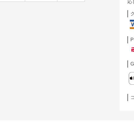
応
P
G