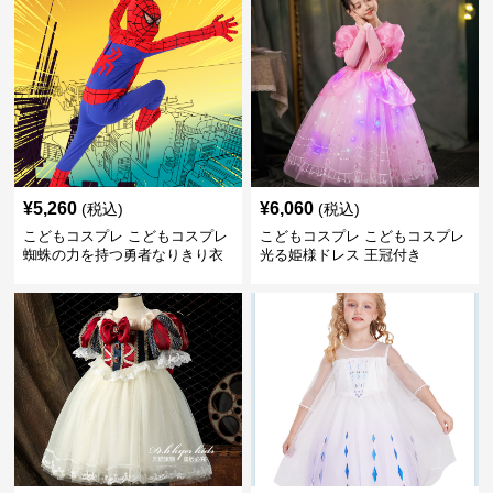
¥
5,260
¥
6,060
(税込)
(税込)
こどもコスプレ こどもコスプレ
こどもコスプレ こどもコスプレ
蜘蛛の力を持つ勇者なりきり衣
光る姫様ドレス 王冠付き
装