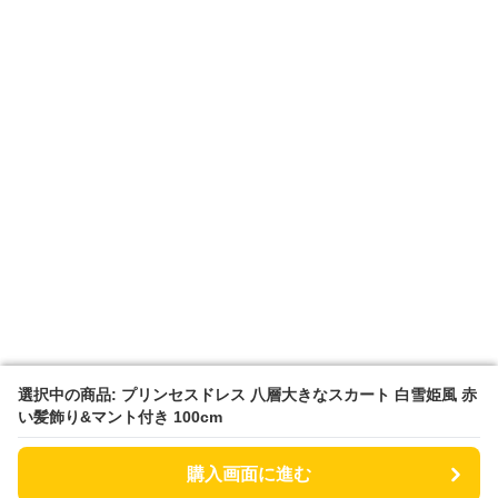
選択中の商品: プリンセスドレス 八層大きなスカート 白雪姫風 赤
選択中の商品: プリンセスドレス 八層大きなスカート 白雪姫風 赤
い髪飾り&マント付き 100cm
い髪飾り&マント付き 100cm
購入画面に進む
購入画面に進む