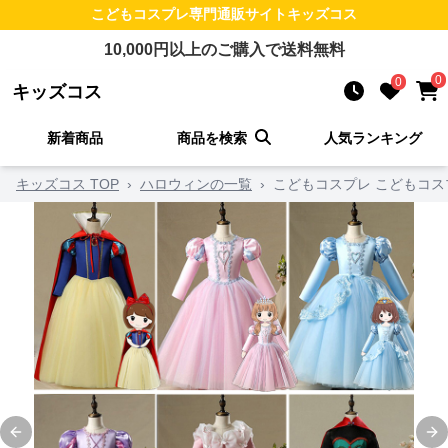
こどもコスプレ
専門通販サイト
キッズコス
10,000
円以上のご購入で送料無料
0
0
キッズコス
新着商品
商品を検索
人気ランキング
キッズコス TOP
›
ハロウィンの一覧
›
こどもコスプレ こどもコス
Previous slide
Ne