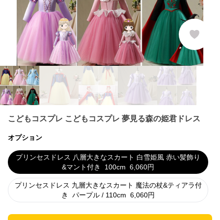
こどもコスプレ こどもコスプレ 夢見る森の姫君ドレス
オプション
プリンセスドレス 八層大きなスカート 白雪姫風 赤い髪飾り
&マント付き
100cm
6,060
円
プリンセスドレス 九層大きなスカート 魔法の杖&ティアラ付
き
パープル / 110cm
6,060
円