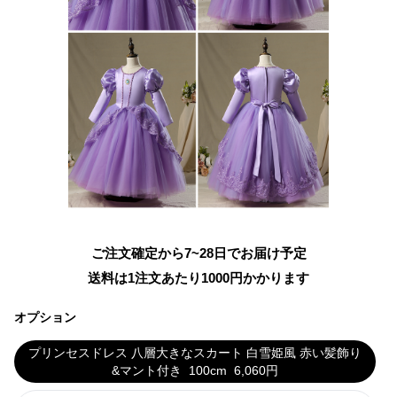
ご注文確定から7~28日でお届け予定
送料は1注文あたり
1000
円かかります
オプション
プリンセスドレス 八層大きなスカート 白雪姫風 赤い髪飾り
&マント付き
100cm
6,060
円