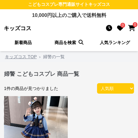
こどもコスプレ
専門通販サイト
キッズコス
10,000
円以上のご購入で送料無料
0
0
キッズコス
新着商品
商品を検索
人気ランキング
キッズコス TOP
›
婦警の一覧
婦警 こどもコスプレ 商品一覧
1
件の商品が見つかりました