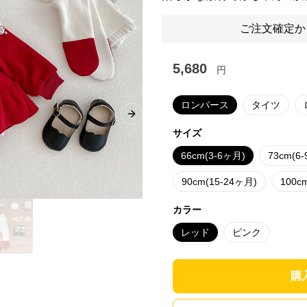
ご注文確定か
5,680
円
ロンパース
タイツ
Next slide
サイズ
66cm(3-6ヶ月)
73cm(6
90cm(15-24ヶ月)
100c
カラー
レッド
ピンク
購