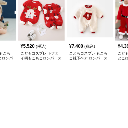
¥
5,520
¥
7,400
¥
4,3
(税込)
(税込)
もこも
こどもコスプレ トナカ
こどもコスプレ もこも
こど
とロンパ
イ柄もこもこロンパース
こ靴下ベア ロンパース
とこ
なぎ