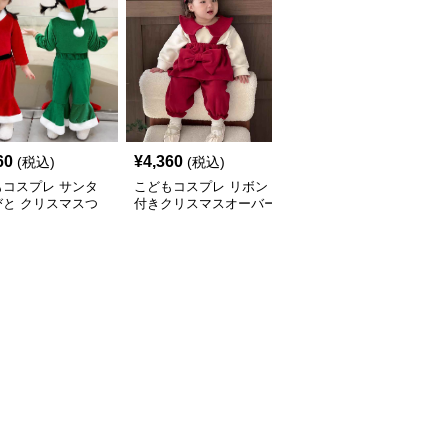
60
¥
4,360
¥
4,660
(税込)
(税込)
(税込)
もコスプレ サンタ
こどもコスプレ リボン
こどもコスプレ クリス
びと クリスマスつ
付きクリスマスオーバー
マス小人ロンパース帽子
衣装
オール
セット