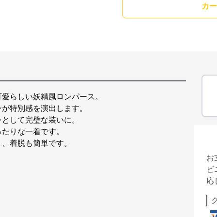
カー
可愛らしい妖精風ロンパース。
ンが特別感を演出します。
レとして完璧な装いに。
ったりな一着です。
く、着脱も簡単です。
お
ビ
応