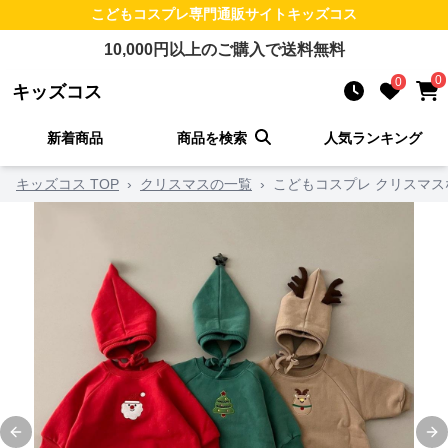
こどもコスプレ
専門通販サイト
キッズコス
10,000
円以上のご購入で送料無料
0
0
キッズコス
新着商品
商品を検索
人気ランキング
キッズコス TOP
›
クリスマスの一覧
›
こどもコスプレ クリスマ
Previous slide
Ne