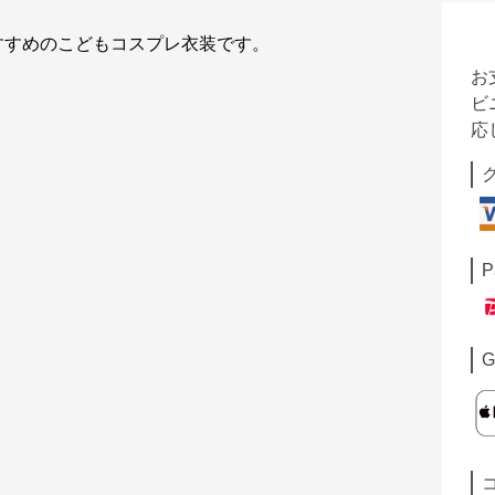
すすめのこどもコスプレ衣装です。
お
ビ
応
P
G