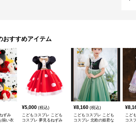
のおすすめアイテム
¥
5,000
¥
8,160
¥
8,1
(税込)
(税込)
ねずみ
こどもコスプレ こども
こどもコスプレ こども
こど
お揃い衣
コスプレ 夢見るねずみ
コスプレ 北欧の姫君な
コス
の姫様ドレス
りきりドレス
ふん