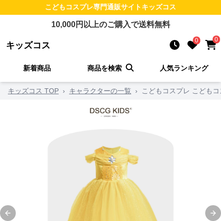
こどもコスプレ
専門通販サイト
キッズコス
10,000
円以上のご購入で送料無料
0
0
キッズコス
新着商品
商品を検索
人気ランキング
キッズコス TOP
›
キャラクターの一覧
›
こどもコスプレ こどもコ
Previous slide
Ne