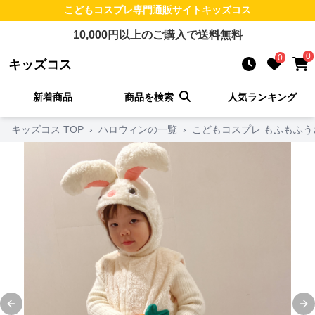
こどもコスプレ
専門通販サイト
キッズコス
10,000
円以上のご購入で送料無料
0
0
キッズコス
新着商品
商品を検索
人気ランキング
キッズコス TOP
›
ハロウィンの一覧
›
こどもコスプレ もふもふう
Previous slide
Ne