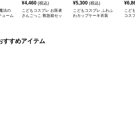
¥
4,460
¥
5,300
¥
6,8
(税込)
(税込)
魔法の
こどもコスプレ お医者
こどもコスプレ ふわふ
こど
チューム
さんごっこ 救急箱セッ
わカップケーキ衣装
コス
ト
子ど
おすすめアイテム