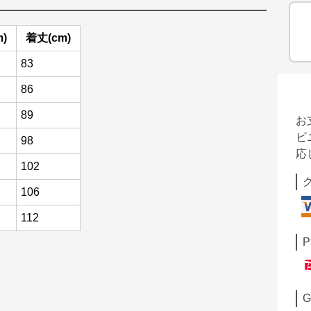
)
着丈(cm)
83
86
89
お
ビ
98
応
102
106
112
P
G