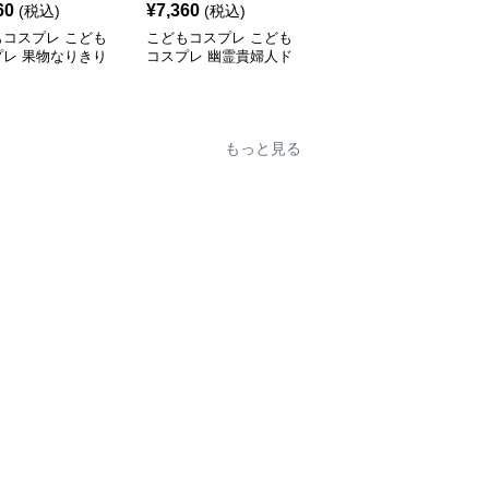
60
¥
7,360
¥
3,260
(税込)
(税込)
(税込)
もコスプレ こども
こどもコスプレ こども
こどもコスプレ こども
プレ 果物なりきり
コスプレ 幽霊貴婦人ド
コスプレ 原始時代の狩
も着ぐるみセット
レス
人ファミリー衣装
もっと見る