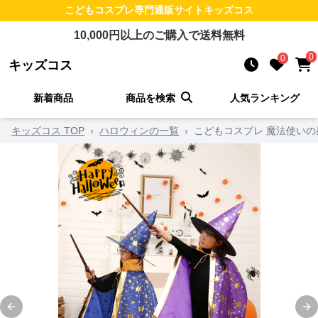
こどもコスプレ
専門通販サイト
キッズコス
10,000
円以上のご購入で送料無料
0
0
キッズコス
新着商品
商品を検索
人気ランキング
キッズコス TOP
›
ハロウィンの一覧
›
こどもコスプレ 魔法使いの
Previous slide
Ne