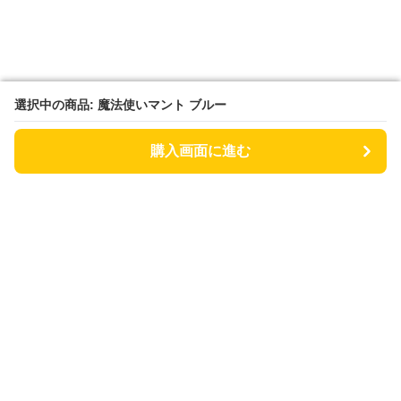
選択中の商品: 魔法使いマント ブルー
選択中の商品: 魔法使いマント ブルー
購入画面に進む
購入画面に進む
キッズコス
について