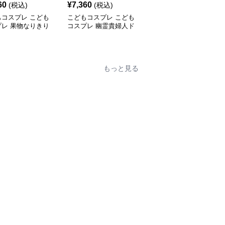
60
¥
7,360
¥
3,260
(税込)
(税込)
(税込)
もコスプレ こども
こどもコスプレ こども
こどもコスプレ こども
プレ 果物なりきり
コスプレ 幽霊貴婦人ド
コスプレ 原始時代の狩
も着ぐるみセット
レス
人ファミリー衣装
もっと見る