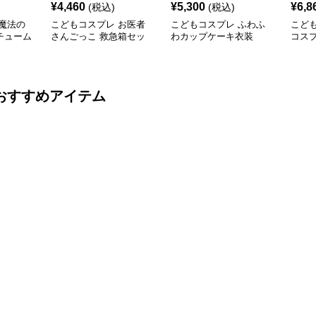
¥
4,460
¥
5,300
¥
6,8
(税込)
(税込)
魔法の
こどもコスプレ お医者
こどもコスプレ ふわふ
こど
チューム
さんごっこ 救急箱セッ
わカップケーキ衣装
コス
ト
子ど
おすすめアイテム