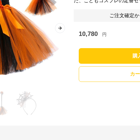
た、こどもコスプレの定番セ
ご注文確定か
Next slide
10,780
円
購
カー