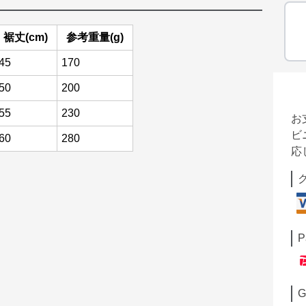
裾丈(cm)
参考重量(g)
45
170
50
200
55
230
お
ビ
60
280
応
P
G