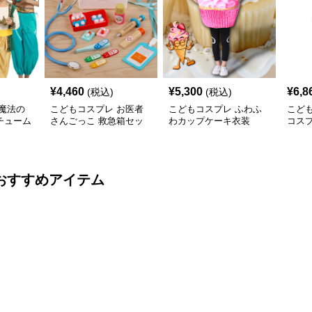
¥
4,460
¥
5,300
¥
6,8
(税込)
(税込)
魔法の
こどもコスプレ お医者
こどもコスプレ ふわふ
こど
チューム
さんごっこ 救急箱セッ
わカップケーキ衣装
コス
ト
子ど
おすすめアイテム