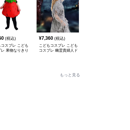
60
¥
7,360
¥
3,260
(税込)
(税込)
(税込)
もコスプレ こども
こどもコスプレ こども
こどもコスプレ こども
プレ 果物なりきり
コスプレ 幽霊貴婦人ド
コスプレ 原始時代の狩
も着ぐるみセット
レス
人ファミリー衣装
もっと見る