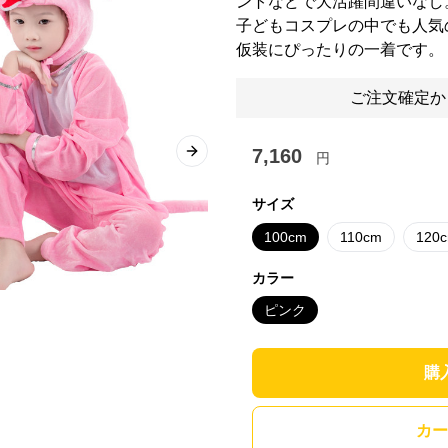
ントなどで大活躍間違いなし
子どもコスプレの中でも人気
仮装にぴったりの一着です。
ご注文確定か
7,160
円
Next slide
サイズ
100cm
110cm
120
カラー
ピンク
購
カー