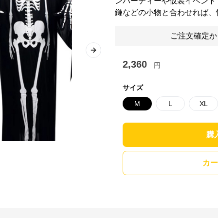
ンパーティーや仮装イベント
鎌などの小物と合わせれば、
ご注文確定か
Next slide
2,360
円
サイズ
M
L
XL
購
カー