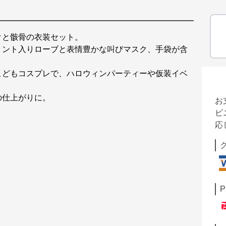
クと骸骨の衣装セット。
リント入りローブと表情豊かな叫びマスク、手袋が含
こどもコスプレで、ハロウィンパーティーや仮装イベ
。
の仕上がりに。
お
ビ
応
P