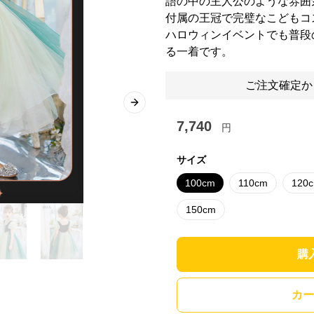
語の中の主人公のような雰囲
付属の王冠で完璧なこどもコ
ハロウィンイベントでも普段
る一着です。
ご注文確定か
Next slide
7,740
円
サイズ
100cm
110cm
120
150cm
購
カー