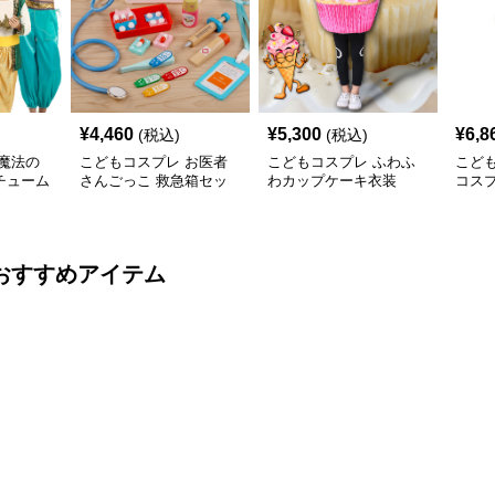
¥
4,460
¥
5,300
¥
6,8
(税込)
(税込)
魔法の
こどもコスプレ お医者
こどもコスプレ ふわふ
こど
チューム
さんごっこ 救急箱セッ
わカップケーキ衣装
コス
ト
子ど
おすすめアイテム