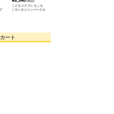
¥
8,340
(税込)
こどもコスプレ もこも
プ
こサンタジャンパースカ
ート
カート