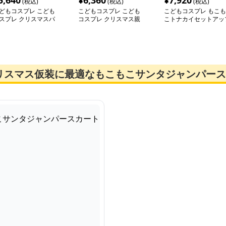
5,640
¥
6,360
¥
7,920
(税込)
(税込)
(税込)
どもコスプレ こども
こどもコスプレ こども
こどもコスプレ もこも
スプレ クリスマスパ
コスプレ クリスマス親
こトナカイセットアッ
ティー華やか衣装セッ
子お揃い衣装セット
リスマス仮装に最適なもこもこサンタジャンパース