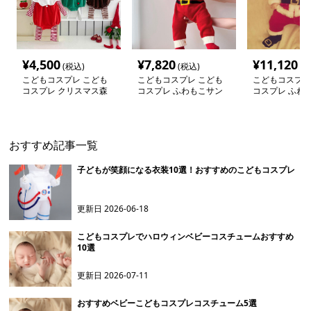
¥
4,500
¥
7,820
¥
11,120
(税込)
(税込)
(税
こどもコスプレ こども
こどもコスプレ こども
こどもコスプレ
コスプレ クリスマス森
コスプレ ふわもこサン
コスプレ ふわ
の妖精ロンパース
タロンパース
タ変身セット
おすすめ記事一覧
子どもが笑顔になる衣装10選！おすすめのこどもコスプレ
更新日
2026-06-18
こどもコスプレでハロウィンベビーコスチュームおすすめ
10選
更新日
2026-07-11
おすすめベビーこどもコスプレコスチューム5選