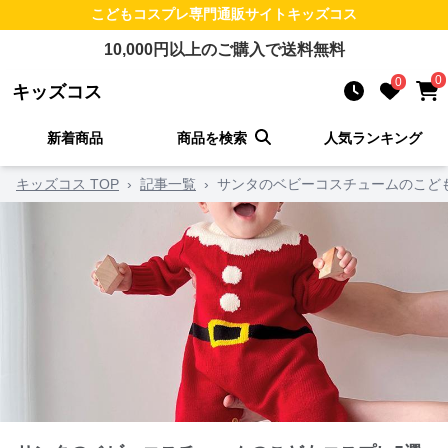
こどもコスプレ
専門通販サイト
キッズコス
10,000
円以上のご購入で送料無料
0
0
キッズコス
新着商品
商品を検索
人気ランキング
キッズコス TOP
›
記事一覧
›
サンタのベビーコスチュームのこど