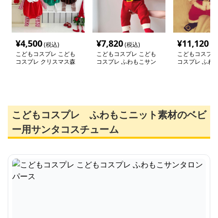
¥
4,500
¥
7,820
¥
11,120
(税込)
(税込)
(税
こどもコスプレ こども
こどもコスプレ こども
こどもコスプレ
コスプレ クリスマス森
コスプレ ふわもこサン
コスプレ ふわ
の妖精ロンパース
タロンパース
タ変身セット
こどもコスプレ ふわもこニット素材のベビ
ー用サンタコスチューム