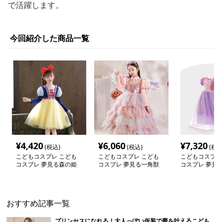
で活躍します。
今回紹介した商品一覧
¥
4,420
¥
6,060
¥
7,320
(税込)
(税込)
(税込
こどもコスプレ こども
こどもコスプレ こども
こどもコスプレ
コスプレ 夢見る森の姫
コスプレ 夢見る一角獣
コスプレ 夢見
君ドレス
プリンセスドレス
ドレス
おすすめ記事一覧
プリンセスになれる！大人っぽい仮装で夢を叶えるこども