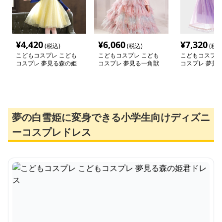
¥
4,420
¥
6,060
¥
7,320
(税込)
(税込)
(税込
こどもコスプレ こども
こどもコスプレ こども
こどもコスプレ
コスプレ 夢見る森の姫
コスプレ 夢見る一角獣
コスプレ 夢見
君ドレス
プリンセスドレス
ドレス
夢の白雪姫に変身できる小学生向けディズニ
ーコスプレドレス