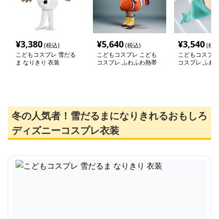
¥
3,380
¥
5,640
¥
3,540
(税込)
(税込)
(税込
こどもコスプレ 雪だる
こどもコスプレ こども
こどもコスプレ
ま なりきり 衣装
コスプレ ふわふわ熱帯
コスプレ ふわ
魚なりきり着ぐるみ
姫コスチューム
冬の人気者！雪だるまになりきれるおもしろ
ディズニーコスプレ衣装