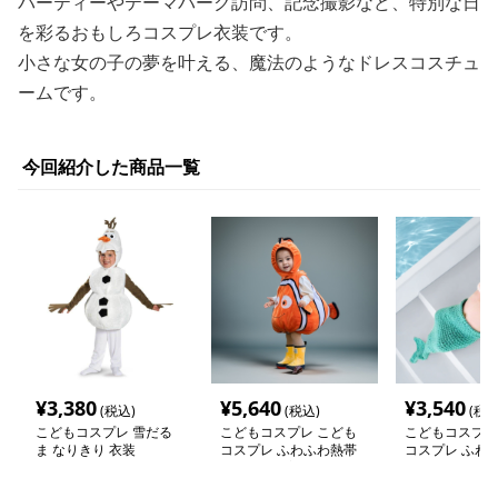
パーティーやテーマパーク訪問、記念撮影など、特別な日
を彩るおもしろコスプレ衣装です。
小さな女の子の夢を叶える、魔法のようなドレスコスチュ
ームです。
今回紹介した商品一覧
¥
3,380
¥
5,640
¥
3,540
(税込)
(税込)
(税込
こどもコスプレ 雪だる
こどもコスプレ こども
こどもコスプレ
ま なりきり 衣装
コスプレ ふわふわ熱帯
コスプレ ふわ
魚なりきり着ぐるみ
姫コスチューム