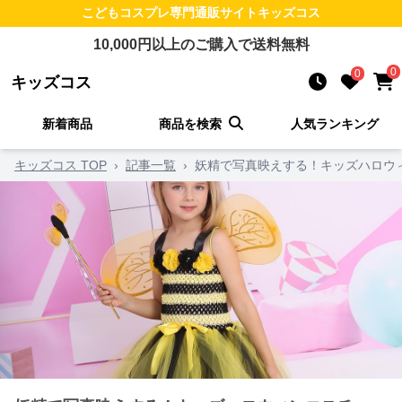
こどもコスプレ
専門通販サイト
キッズコス
10,000
円以上のご購入で送料無料
0
0
キッズコス
新着商品
商品を検索
人気ランキング
キッズコス TOP
›
記事一覧
›
妖精で写真映えする！キッズハロウ