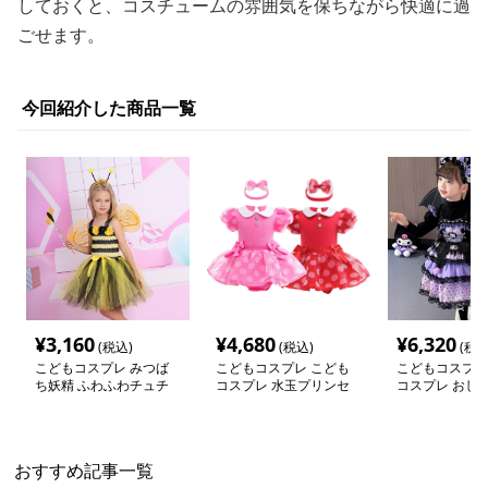
しておくと、コスチュームの雰囲気を保ちながら快適に過
ごせます。
今回紹介した商品一覧
¥
3,160
¥
4,680
¥
6,320
(税込)
(税込)
(税込
こどもコスプレ みつば
こどもコスプレ こども
こどもコスプレ
ち妖精 ふわふわチュチ
コスプレ 水玉プリンセ
コスプレ おし
ュドレス
スドレス ハロウィン仮
モリ姫ワンピー
装
おすすめ記事一覧