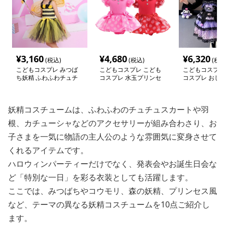
¥
3,160
¥
4,680
¥
6,320
(税込)
(税込)
(税込
こどもコスプレ みつば
こどもコスプレ こども
こどもコスプレ
ち妖精 ふわふわチュチ
コスプレ 水玉プリンセ
コスプレ おし
ュドレス
スドレス ハロウィン仮
モリ姫ワンピー
装
妖精コスチュームは、ふわふわのチュチュスカートや羽
根、カチューシャなどのアクセサリーが組み合わさり、お
子さまを一気に物語の主人公のような雰囲気に変身させて
くれるアイテムです。
ハロウィンパーティーだけでなく、発表会やお誕生日会な
ど「特別な一日」を彩る衣装としても活躍します。
ここでは、みつばちやコウモリ、森の妖精、プリンセス風
など、テーマの異なる妖精コスチュームを10点ご紹介し
ます。