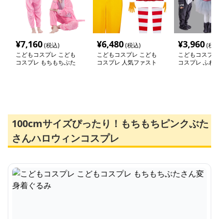
¥
7,160
¥
6,480
¥
3,960
(税込)
(税込)
(税込
こどもコスプレ こども
こどもコスプレ こども
こどもコスプレ
コスプレ もちもちぶた
コスプレ 人気ファスト
コスプレ ふわ
さん変身着ぐるみ
フード店の従業員風コス
み変身コスチュ
プレセット
100cmサイズぴったり！もちもちピンクぶた
さんハロウィンコスプレ