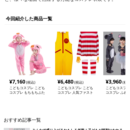
今回紹介した商品一覧
¥
7,160
¥
6,480
¥
3,960
(税込)
(税込)
(税込
こどもコスプレ こども
こどもコスプレ こども
こどもコスプレ
コスプレ もちもちぶた
コスプレ 人気ファスト
コスプレ ふわ
さん変身着ぐるみ
フード店の従業員風コス
み変身コスチュ
プレセット
おすすめ記事一覧