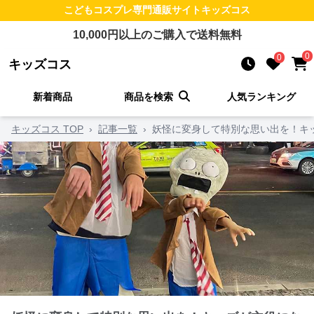
こどもコスプレ
専門通販サイト
キッズコス
10,000
円以上のご購入で送料無料
0
0
キッズコス
新着商品
商品を検索
人気ランキング
キッズコス TOP
›
記事一覧
›
妖怪に変身して特別な思い出を！キ