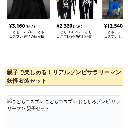
¥
3,160
¥
2,360
¥
12,540
(税込)
(税込)
(税
こどもコスプレ こども
こどもコスプレ こども
こどもコスプレ
コスプレ 神秘の顔模様
コスプレ 恐怖の叫び骸
コスプレ おも
幽霊なりきりセット
骨セット
ビ サラリーマン
ット
親子で楽しめる！リアルゾンビサラリーマン
妖怪衣装セット