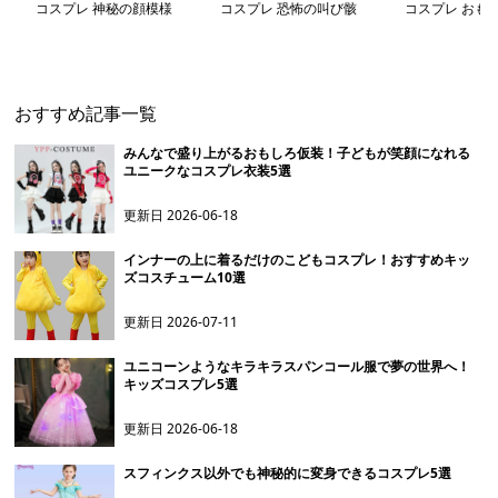
コスプレ 神秘の顔模様
コスプレ 恐怖の叫び骸
コスプレ おも
幽霊なりきりセット
骨セット
ビ サラリーマン
ット
おすすめ記事一覧
みんなで盛り上がるおもしろ仮装！子どもが笑顔になれる
ユニークなコスプレ衣装5選
更新日
2026-06-18
インナーの上に着るだけのこどもコスプレ！おすすめキッ
ズコスチューム10選
更新日
2026-07-11
ユニコーンようなキラキラスパンコール服で夢の世界へ！
キッズコスプレ5選
更新日
2026-06-18
スフィンクス以外でも神秘的に変身できるコスプレ5選