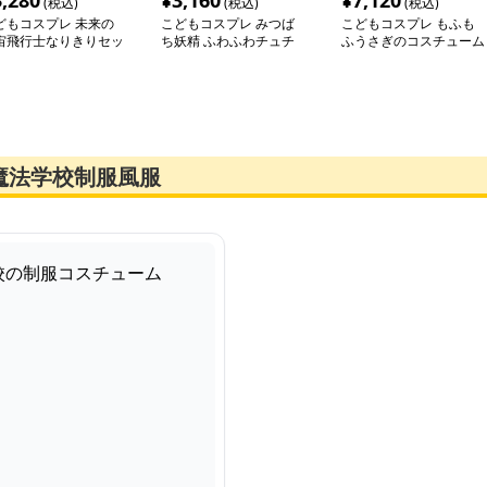
3,280
¥
3,160
¥
7,120
(税込)
(税込)
(税込)
どもコスプレ 未来の
こどもコスプレ みつば
こどもコスプレ もふも
宙飛行士なりきりセッ
ち妖精 ふわふわチュチ
ふうさぎのコスチューム
ュドレス
にんじん付き
魔法学校制服風服