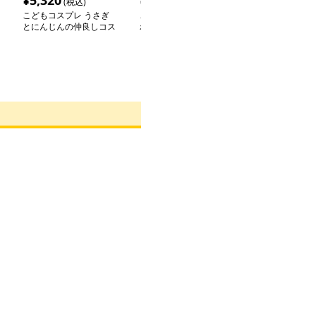
¥
5,320
¥
6,160
¥
10,780
(税込)
(税込)
(税
こどもコスプレ うさぎ
こどもコスプレ ふわふ
こどもコスプレ
とにんじんの仲良しコス
わたまごの仮装セット
チュチュドレス
チューム
ット