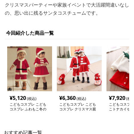
クリスマスパーティーや家族イベントで大活躍間違いなし
の、思い出に残るサンタコスチュームです。
今回紹介した商品一覧
¥
5,120
¥
6,360
¥
7,920
(税込)
(税込)
(税込
こどもコスプレ こども
こどもコスプレ こども
こどもコスプレ
コスプレ ふわもこ冬の
コスプレ クリスマス親
こトナカイセッ
贈り物サンタ衣装
子お揃い衣装セット
おすすめ記事一覧