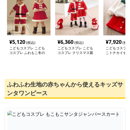
¥
5,120
¥
6,360
¥
7,920
(税込)
(税込)
(税込
こどもコスプレ こども
こどもコスプレ こども
こどもコスプレ
コスプレ ふわもこ冬の
コスプレ クリスマス親
こトナカイセッ
贈り物サンタ衣装
子お揃い衣装セット
ふわふわ生地の赤ちゃんから使えるキッズサ
ンタワンピース