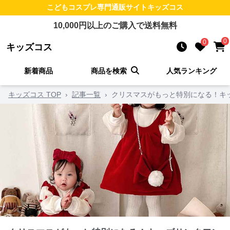
こどもコスプレ
専門通販サイト
キッズコス
10,000
円以上のご購入で送料無料
0
0
キッズコス
新着商品
商品を検索
人気ランキング
キッズコス TOP
›
記事一覧
›
クリスマスがもっと特別になる！キ