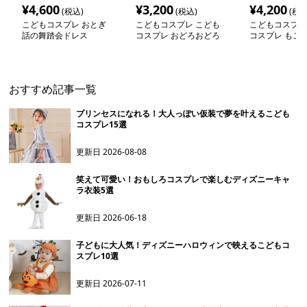
¥
4,600
¥
3,200
¥
4,200
(税込)
(税込)
(税込
こどもコスプレ おとぎ
こどもコスプレ こども
こどもコスプレ
話の舞踏会ドレス
コスプレ おどろおどろ
コスプレ もこ
狼なりきり着ぐるみ
こ変身着ぐるみ
おすすめ記事一覧
プリンセスになれる！大人っぽい仮装で夢を叶えるこども
コスプレ15選
更新日
2026-08-08
笑えて可愛い！おもしろコスプレで楽しむディズニーキャ
ラ衣装5選
更新日
2026-06-18
子どもに大人気！ディズニーハロウィンで映えるこどもコ
スプレ10選
更新日
2026-07-11