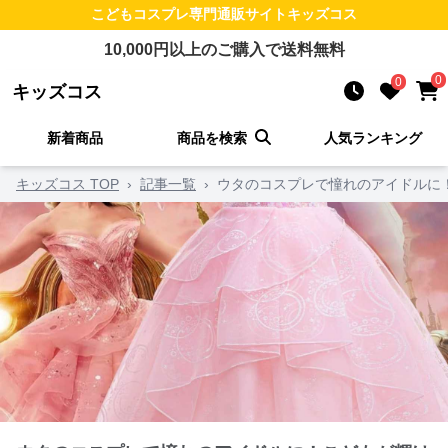
こどもコスプレ
専門通販サイト
キッズコス
10,000
円以上のご購入で送料無料
0
0
キッズコス
新着商品
商品を検索
人気ランキング
キッズコス TOP
›
記事一覧
›
ウタのコスプレで憧れのアイドルに