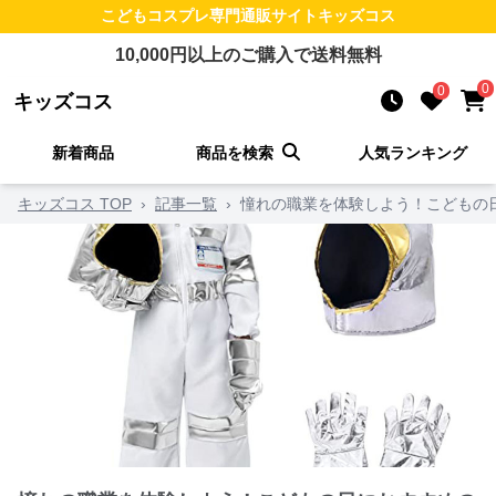
こどもコスプレ
専門通販サイト
キッズコス
10,000
円以上のご購入で送料無料
0
0
キッズコス
新着商品
商品を検索
人気ランキング
キッズコス TOP
›
記事一覧
›
憧れの職業を体験しよう！こどもの