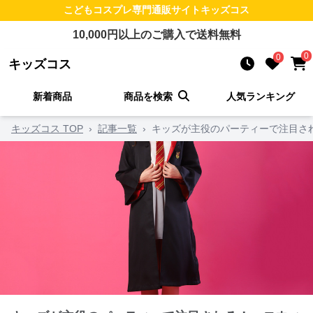
こどもコスプレ
専門通販サイト
キッズコス
10,000
円以上のご購入で送料無料
0
0
キッズコス
新着商品
商品を検索
人気ランキング
キッズコス TOP
›
記事一覧
›
キッズが主役のパーティーで注目さ