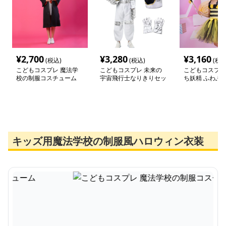
¥
2,700
¥
3,280
¥
3,160
(税込)
(税込)
(税込
こどもコスプレ 魔法学
こどもコスプレ 未来の
こどもコスプレ
校の制服コスチューム
宇宙飛行士なりきりセッ
ち妖精 ふわふ
ト
ュドレス
キッズ用魔法学校の制服風ハロウィン衣装