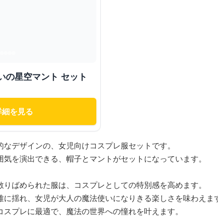
いの星空マント セット
詳細を見る
的なデザインの、女児向けコスプレ服セットです。
囲気を演出できる、帽子とマントがセットになっています。
散りばめられた服は、コスプレとしての特別感を高めます。
雅に揺れ、女児が大人の魔法使いになりきる楽しさを味わえま
コスプレに最適で、魔法の世界への憧れを叶えます。