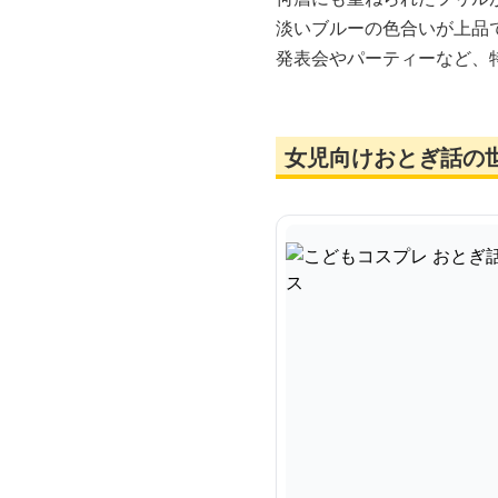
淡いブルーの色合いが上品
発表会やパーティーなど、
女児向けおとぎ話の