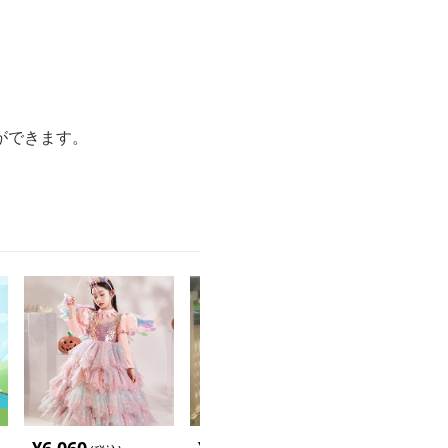
。
ができます。