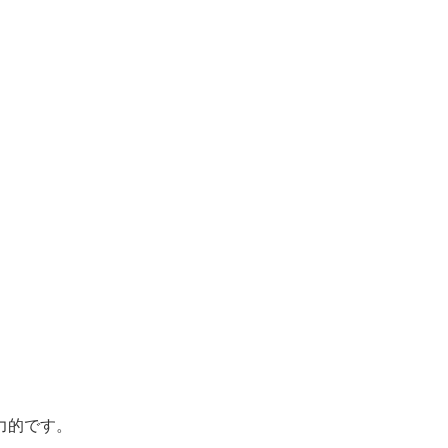
力的です。